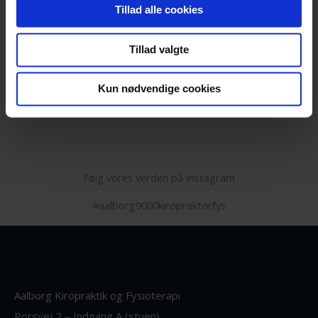
Log ind
Tillad alle cookies
Indlægsfeed
Tillad valgte
Kommentarfeed
WordPress.org
Kun nødvendige cookies
Følg vores verden på Instagram
#aalborg9000kiropraktorfys
Aalborg Kiropraktik og Fysioterapi
Porsvej 2 – Indgang A (stuen)