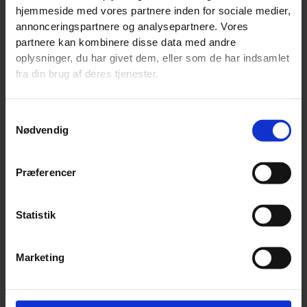
hjemmeside med vores partnere inden for sociale medier,
S
annonceringspartnere og analysepartnere. Vores
ø
partnere kan kombinere disse data med andre
Seneste indlæg
g
oplysninger, du har givet dem, eller som de har indsamlet
e
fra din brug af deres tjenester.
Hello world!
f
t
Seneste kommentarer
Samtykkevalg
Nødvendig
e
Arkiver
r
:
Præferencer
maj 2016
Kategorier
Statistik
Uncategorized
Marketing
Meta