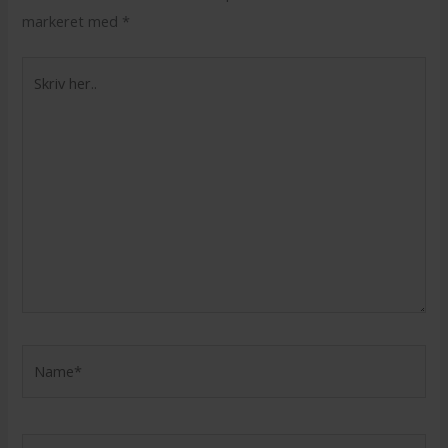
markeret med
*
Skriv
her..
Name*
Email*