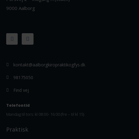
9000 Aalborg
F
I
a
n
c
s
e
t
b
a
o
g
o
r
kontakt@aalborgkiropraktikogfys.dk
k
a
-
m
f
98175050
Find vej
Telefontid
Mandag til tors: kl
08:00- 16:00 (fre – til kl 15)
Praktisk