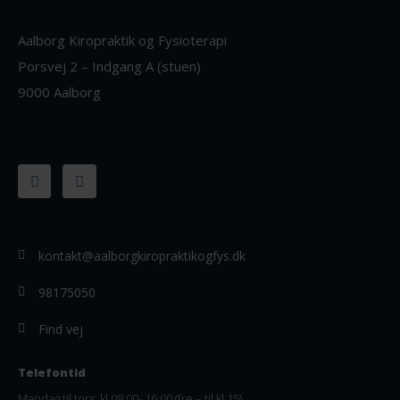
Aalborg Kiropraktik og Fysioterapi
Porsvej 2 – Indgang A (stuen)
9000 Aalborg
F
I
a
n
c
s
e
t
b
a
o
g
o
r
kontakt@aalborgkiropraktikogfys.dk
k
a
-
m
f
98175050
Find vej
Telefontid
Mandag til tors: kl
08:00- 16:00 (fre – til kl 15)