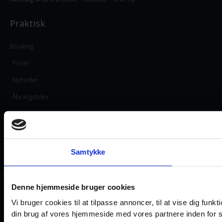
Praktisk
Booking
Priser
Nyheder
Åbningstider
Kontakt
Samtykke
Denne hjemmeside bruger cookies
2019 © All rights reserved - Aalborg kiropraktik og fys | CVR-nr. 32403980
Vi bruger cookies til at tilpasse annoncer, til at vise dig funkt
Slaxdigital.dk
din brug af vores hjemmeside med vores partnere inden for 